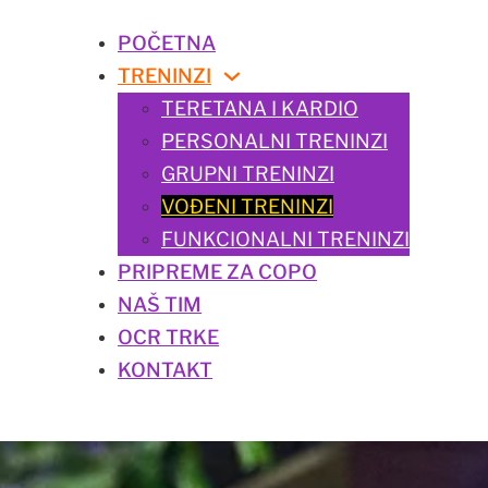
POČETNA
TRENINZI
TERETANA I KARDIO
PERSONALNI TRENINZI
GRUPNI TRENINZI
VOĐENI TRENINZI
FUNKCIONALNI TRENINZI
PRIPREME ZA COPO
NAŠ TIM
OCR TRKE
KONTAKT