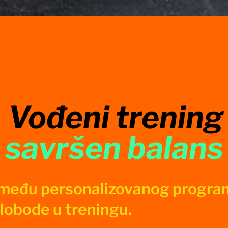
Vođeni trening
savršen balans
zmeđu personalizovanog progra
slobode u treningu.